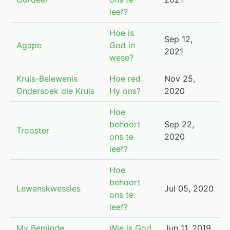
leef?
Hoe is
Sep 12,
Agape
God in
2021
wese?
Kruis-Belewenis
Hoe red
Nov 25,
Ondersoek die Kruis
Hy ons?
2020
Hoe
behoort
Sep 22,
Trooster
ons te
2020
leef?
Hoe
behoort
Lewenskwessies
Jul 05, 2020
ons te
leef?
My Beminde
Wie is God
Jun 11, 2019