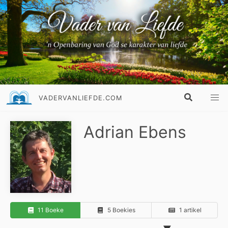
VADERVANLIEFDE.COM
Adrian Ebens
11 Boeke
5 Boekies
1 artikel