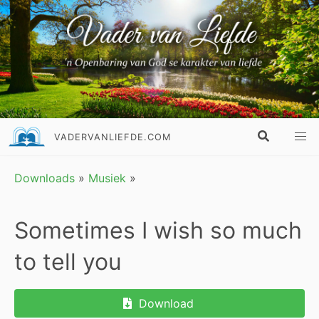
VADERVANLIEFDE.COM
Downloads
»
Musiek
»
Sometimes I wish so much
to tell you
Download